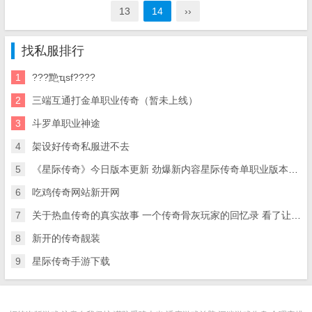
13
14
››
找私服排行
1
???䵥ְҵsf????
2
三端互通打金单职业传奇（暂未上线）
3
斗罗单职业神途
4
架设好传奇私服进不去
5
《星际传奇》今日版本更新 劲爆新内容星际传奇单职业版本全新亮相
6
吃鸡传奇网站新开网
7
关于热血传奇的真实故事 一个传奇骨灰玩家的回忆录 看了让人泪崩
8
新开的传奇靓装
9
星际传奇手游下载