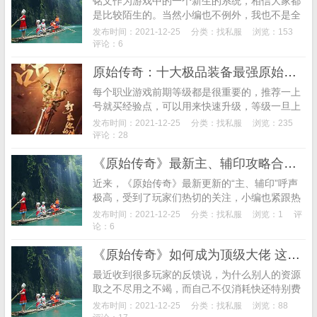
铭文作为游戏中的一个新生的系统，相信大家都
是比较陌生的。当然小编也不例外，我也不是全
知全能的，自然也不会说完全熟悉一个新知的系
发布时间：2021-12-25
分类：
找私服
浏览：153
统，下面小编就来说说最近研究的关于这部分铭
评论：6
文系统的内容...
原始传奇：十大极品装备最强原始传奇最强黄金搭配攻略以及技能
每个职业游戏前期等级都是很重要的，推荐一上
号就买经验点，可以用来快速升级，等级一旦上
来了就可以去高级地图、打高级的装备，每款游
发布时间：2021-12-25
分类：
找私服
浏览：235
戏前期都是要以升级为主，如果没有了经验点就
评论：28
找Boos刷...
《原始传奇》最新主、辅印攻略合集来了
近来，《原始传奇》最新更新的“主、辅印”呼声
极高，受到了玩家们热切的关注，小编也紧跟热
潮，立马抵达前线了解玩家们对于此次更新的讨
发布时间：2021-12-25
分类：
找私服
浏览：1
评
论。根据小编的实地考察，最终总结出了此次更
论：6
新玩家们最...
《原始传奇》如何成为顶级大佬 这篇攻略告诉你
最近收到很多玩家的反馈说，为什么别人的资源
取之不尽用之不竭，而自己不仅消耗快还特别费
时间，这到底是怎么回事呢？这是因为你的方法
发布时间：2021-12-25
分类：
找私服
浏览：88
出现偏差，接下来就给大家带来顶级高战的成长