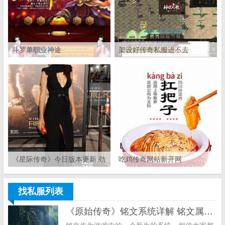
斗罗单职业神途
架设好传奇私服进不去
《星际传奇》今日版本更新 劲
吃鸡传奇网站新开网
爆新内容星际传奇单职业版本
全新亮相
找私服列表
《原始传奇》铭文系统详解 铭文属性攻略