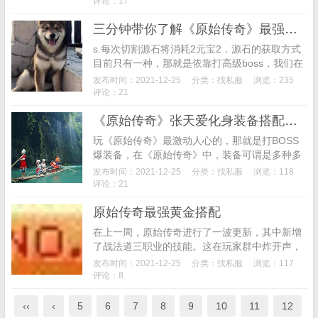
评论：17
攻略！在游戏...
三分钟带你了解《原始传奇》最强铭文攻略
s.每次切割源石将消耗2元宝2．源石的获取方式
目前只有一种，那就是依靠打高级boss，我们在
击败boss之后，有几率爆出不同等级的源石，且
发布时间：2021-12-25
分类：
找私服
浏览：235
这些源石都是可掉落、可交易、可拍卖的，也
评论：21
就...
《原始传奇》张天爱化身装备搭配导师 风靡玛法
玩《原始传奇》最激动人心的，那就是打BOSS
爆装备，在《原始传奇》中，装备可谓是多种多
样的，所以最近总有人问我们《原始传奇》代言
发布时间：2021-12-25
分类：
找私服
浏览：118
人张天爱关于装备搭配问题。面对这样的问题，
评论：21
我们的《原...
原始传奇最强黄金搭配
在上一周，原始传奇进行了一波更新，其中新增
了战法道三职业的技能。这在玩家群中炸开声，
处处充斥着这技能到底好不好用，值不值得投入
发布时间：2021-12-25
分类：
找私服
浏览：117
资源?下面小编就带大家看看这三个技能的介
评论：8
绍，以及各种优...
‹‹
‹
5
6
7
8
9
10
11
12