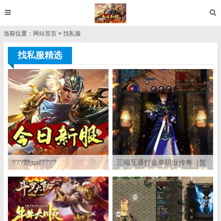
当前位置：
网站首页
>
找私服
找私服精选
???䵥ְҵsf????
三端互通打金单职业传奇（暂
未上线）