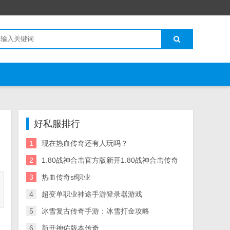
好私服排行
1
现在热血传奇还有人玩吗？
2
1.80战神合击官方版新开1.80战神合击传奇
3
热血传奇sf职业
4
超变单职业神途手游登录器游戏
5
冰雪复古传奇手游：冰雪打金攻略
6
新开神佑版本传奇