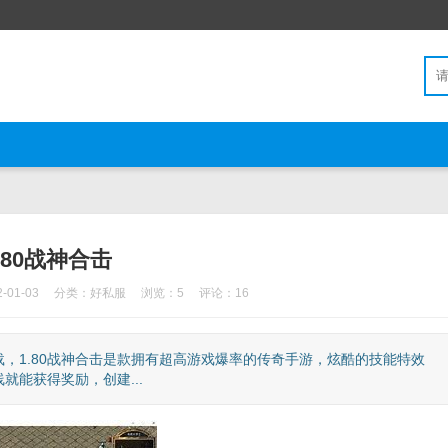
.80战神合击
01-03
分类：
好私服
浏览：5
评论：16
载，1.80战神合击是款拥有超高游戏爆率的传奇手游，炫酷的技能特效
能获得奖励，创建...